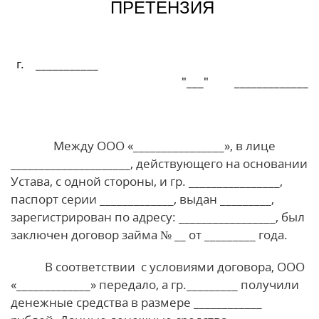
ПРЕТЕНЗИЯ
г. ___________
"___" _____________
Между ООО «________________», в лице
_____________________, действующего на основании
Устава, с одной стороны, и гр. ________________,
паспорт серии _____________, выдан _________,
зарегистрирован по адресу: _________________, был
заключен договор займа № __ от _________ года.
В соответствии с условиями договора, ООО
«_____________» передало, а гр._________ получили
денежные средства в размере ____________