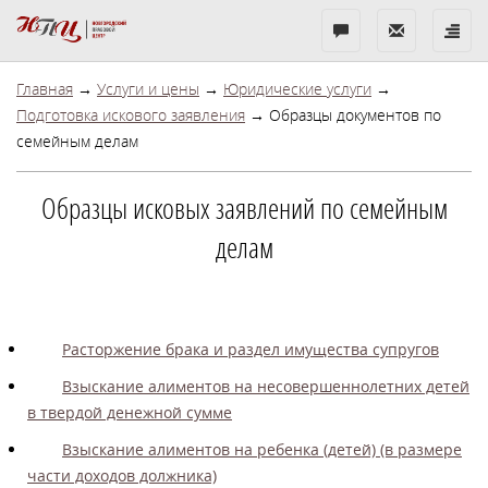
Бесплатная
Показать
Показ
консультация
контакты
меню
Главная
→
Услуги и цены
→
Юридические услуги
→
Подготовка искового заявления
→ Образцы документов по
семейным делам
Образцы исковых заявлений по семейным
делам
Расторжение брака и раздел имущества супругов
Взыскание алиментов на несовершеннолетних детей
в твердой денежной сумме
Взыскание алиментов на ребенка (детей) (в размере
части доходов должника)