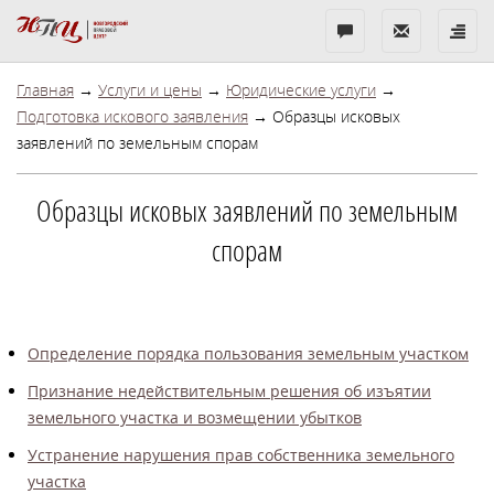
Бесплатная
Показать
Показ
консультация
контакты
меню
Главная
→
Услуги и цены
→
Юридические услуги
→
Подготовка искового заявления
→ Образцы исковых
заявлений по земельным спорам
Образцы исковых заявлений по земельным
спорам
Определение порядка пользования земельным участком
Признание недействительным решения об изъятии
земельного участка и возмещении убытков
Устранение нарушения прав собственника земельного
участка