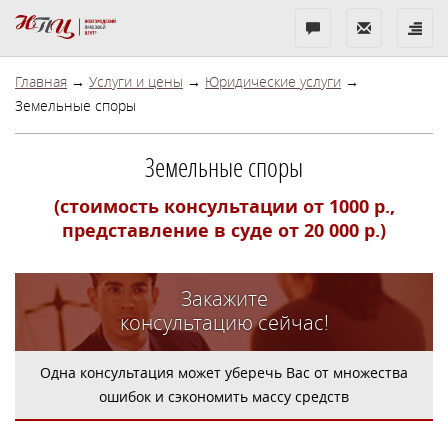
Бесплатная
Показать
Показ
консультация
контакты
меню
Главная
→
Услуги и цены
→
Юридические услуги
→
Земельные споры
Земельные споры
(стоимость консультации от 1000 р.,
представление в суде от 20 000 р.)
Закажите
консультацию сейчас!
Одна консультация может уберечь Вас от множества
ошибок и сэкономить массу средств